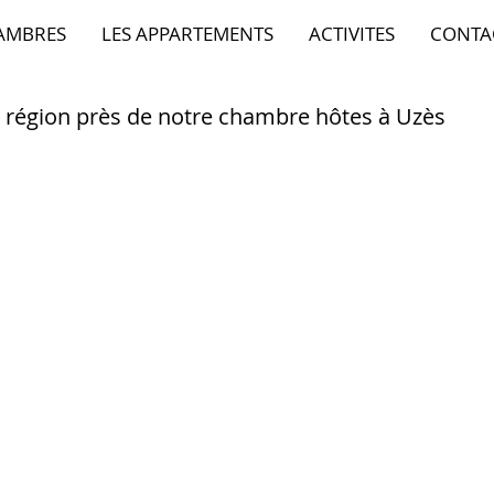
AMBRES
LES APPARTEMENTS
ACTIVITES
CONTA
 la région près de notre chambre hôtes à Uzès
r près du Mas des Alexandrins
et son pittoresque marché
vrirez le Pont du Gard et son aqueduc qui alimentait Nîmes.
a Maison Carré, la Tour Magne, le Musée de la Romanité sont des
40 minutes, avec le Palais des Papes, la vieille ville et son
vous découvrirez le château féodal de Villeneuve les Avignon
s mais tout aussi intéressant comme Orange, Arles, St Gilles...
te sportives