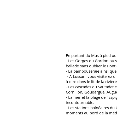
- Sportifs ou pas, co
parcours de différents
- La descente en canoë
- Le Golf d'Uzès est à 
accueillir à moins de 
- 2 circuits automobil
Les sites naturels mag
En partant du Mas à pied ou 
- Les Gorges du Gardon ou v
ballade sans oublier le Pont
- La bambouseraie ainsi que 
- A Lussan, vous visiterez u
à-dire dans le lit de la riviè
- Les cascades du Sautadet et 
Cornillon, Goudargue, Auguè
- La mer et la plage de l’Es
incontournable.
- Les stations balnéaires d
moments au bord de la médi