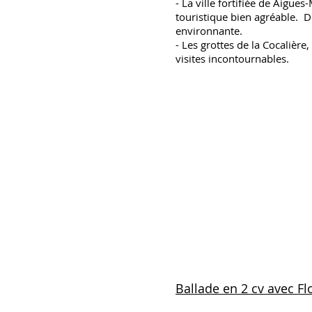
- La ville fortifiée de Aigue
touristique bien agréable. 
environnante.
- Les grottes de la Cocalièr
visites incontournables.
Sortie bateau en baie 
Découverte de la voil
de 13,4 m.
Gilles vous emmènera 
la baie du Grau du Roi
moments uniques sur l
N’hésitez pas à
nous d
Ballade en 2 cv avec Fl