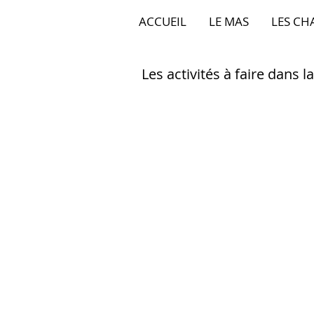
ACCUEIL
LE MAS
LES CH
Les activités à faire dans
Le Patrimoine à visite
Uzès la magnifique... 
A deux pas vous décou
A Nîmes, les Arènes, l
joyaux inestimables.
Avignon est à moins de 
célèbre Pont. En face 
Des joyaux moins connu
Les Activités à dominan