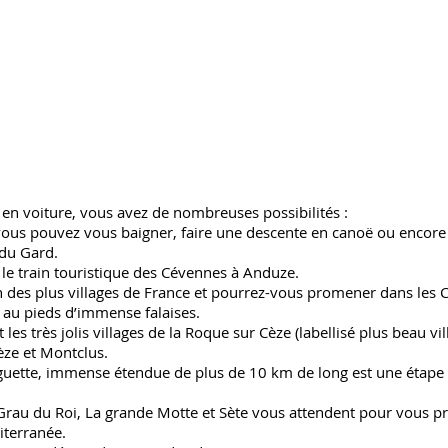
urageux ou moins, nous avons sélectionné pour vous des
 niveaux que ce soit en ballade, randonnée ou VTT.
 du Gardon est très sympa et sans difficultés
3 minutes, les terrains de Tennis de la ville peuvent vous
5 minutes du Mas.
es, Lédenon et Alès sont proches à moins d'une 1/2 heure
nifiques à découvrir depuis la chambre d hôtes
en voiture, vous avez de nombreuses possibilités :
ous pouvez vous baigner, faire une descente en canoë ou encore f
 du Gard.
le train touristique des Cévennes à Anduze.
n des plus villages de France et pourrez-vous promener dans les C
re au pieds d’immense falaises.
les très jolis villages de la Roque sur Cèze (labellisé plus beau vi
ze et Montclus.
piguette, immense étendue de plus de 10 km de long est une étape
u Grau du Roi, La grande Motte et Sète vous attendent pour vous 
terranée.