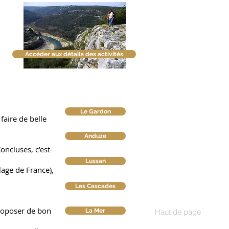
Accéder aux détails des activités
Le Gardon
aire de belle
Anduze
oncluses, c’est-
Lussan
llage de France),
Les Cascades
proposer de bon
La Mer
Haut de page