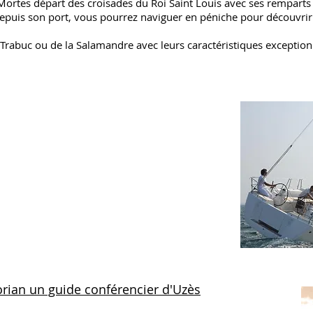
s-Mortes départ des croisades du Roi Saint Louis avec ses remparts 
Depuis son port, vous pourrez naviguer en péniche pour découvri
e, Trabuc ou de la Salamandre avec leurs caractéristiques exception
d'Aigues Morte
e dans un très beau monocoque hauturier
suivant vos envies pour une sortie dans
 au grès des vents pour profiter de
'eau.
emander pour plus d'informations
orian un guide conférencier d'Uzès